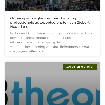
Onberispelijke glans en bescherming:
professionele autopoetsdiensten van Ziebart
Nederland
In de wereld van autoverzorging is er één naam die er
bovenuit steekt: Ziebart Nederland. Met een
uitstekende reputatie zijn wij de
voorkeursbestemming voor autoliefhebbers die hun
voertuigen willen laten
AUTO'S EN MOTOREN