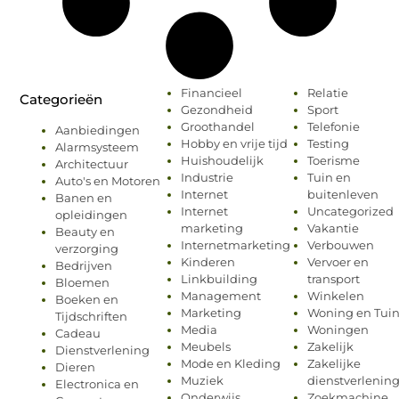
Financieel
Relatie
Categorieën
Gezondheid
Sport
Groothandel
Telefonie
Aanbiedingen
Hobby en vrije tijd
Testing
Alarmsysteem
Huishoudelijk
Toerisme
Architectuur
Industrie
Tuin en
Auto's en Motoren
Internet
buitenleven
Banen en
Internet
Uncategorized
opleidingen
marketing
Vakantie
Beauty en
Internetmarketing
Verbouwen
verzorging
Kinderen
Vervoer en
Bedrijven
Linkbuilding
transport
Bloemen
Management
Winkelen
Boeken en
Marketing
Woning en Tui
Tijdschriften
Media
Woningen
Cadeau
Meubels
Zakelijk
Dienstverlening
Mode en Kleding
Zakelijke
Dieren
Muziek
dienstverlenin
Electronica en
Onderwijs
Zoekmachine