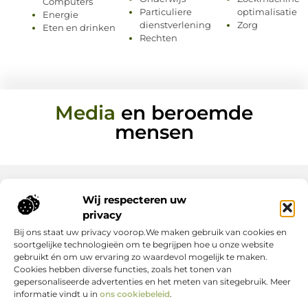
Computers
Particuliere
optimalisatie
Energie
dienstverlening
Zorg
Eten en drinken
Rechten
Media
en beroemde
mensen
Wij respecteren uw
Onze informatie
privacy
Bij ons staat uw privacy voorop.We maken gebruik van cookies en
Nederlandse Linkbuilding: hoe jij jouw website écht laat groeien
Geld verdienen op internet: zo maak jij er een succes van
soortgelijke technologieën om te begrijpen hoe u onze website
gebruikt én om uw ervaring zo waardevol mogelijk te maken.
Cookies hebben diverse functies, zoals het tonen van
gepersonaliseerde advertenties en het meten van sitegebruik. Meer
informatie vindt u in
ons cookiebeleid
.