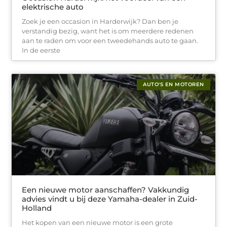
elektrische auto
Zoek je een occasion in Harderwijk? Dan ben je
verstandig bezig, want het is om meerdere redenen
aan te raden om voor een tweedehands auto te gaan.
In de eerste
AUTO'S EN MOTOREN
Een nieuwe motor aanschaffen? Vakkundig
advies vindt u bij deze Yamaha-dealer in Zuid-
Holland
Het kopen van een nieuwe motor is een grote