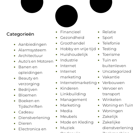
Financieel
Relatie
Categorieën
Gezondheid
Sport
Groothandel
Telefonie
Aanbiedingen
Hobby en vrije tijd
Testing
Alarmsysteem
Huishoudelijk
Toerisme
Architectuur
Industrie
Tuin en
Auto's en Motoren
Internet
buitenleven
Banen en
Internet
Uncategorized
opleidingen
marketing
Vakantie
Beauty en
Internetmarketing
Verbouwen
verzorging
Kinderen
Vervoer en
Bedrijven
Linkbuilding
transport
Bloemen
Management
Winkelen
Boeken en
Marketing
Woning en Tui
Tijdschriften
Media
Woningen
Cadeau
Meubels
Zakelijk
Dienstverlening
Mode en Kleding
Zakelijke
Dieren
Muziek
dienstverlenin
Electronica en