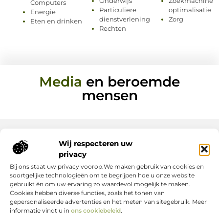
Onderwijs
Zoekmachine
Computers
Particuliere
optimalisatie
Energie
dienstverlening
Zorg
Eten en drinken
Rechten
Media
en beroemde
mensen
Wij respecteren uw
Onze informatie
privacy
Bij ons staat uw privacy voorop.We maken gebruik van cookies en
Nederlandse Linkbuilding: hoe jij jouw website écht laat groeien
Geld verdienen op internet: zo maak jij er een succes van
soortgelijke technologieën om te begrijpen hoe u onze website
gebruikt én om uw ervaring zo waardevol mogelijk te maken.
Cookies hebben diverse functies, zoals het tonen van
gepersonaliseerde advertenties en het meten van sitegebruik. Meer
informatie vindt u in
ons cookiebeleid
.