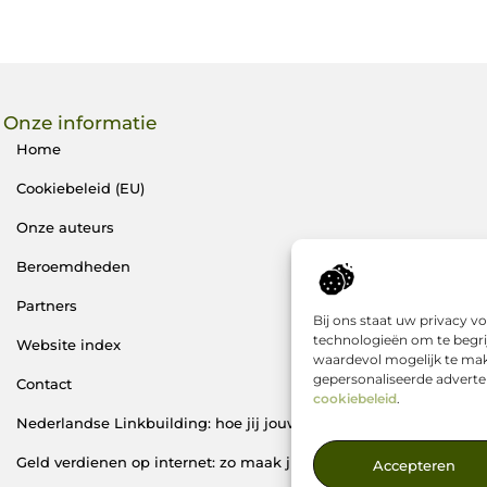
Onze informatie
Home
Cookiebeleid (EU)
Onze auteurs
Beroemdheden
Partners
Bij ons staat uw privacy 
technologieën om te begri
Website index
waardevol mogelijk te mak
gepersonaliseerde adverten
Contact
cookiebeleid
.
Nederlandse Linkbuilding: hoe jij jouw website écht laat groeie
Geld verdienen op internet: zo maak jij er een succes van
Accepteren