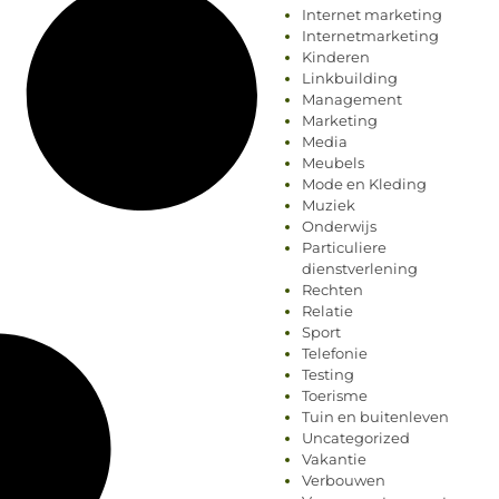
Internet marketing
Internetmarketing
Kinderen
Linkbuilding
Management
Marketing
Media
Meubels
Mode en Kleding
Muziek
Onderwijs
Particuliere
dienstverlening
Rechten
Relatie
Sport
Telefonie
Testing
Toerisme
Tuin en buitenleven
Uncategorized
Vakantie
Verbouwen