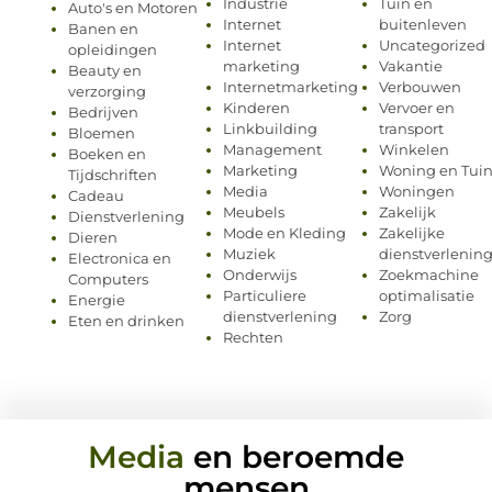
Industrie
Tuin en
Auto's en Motoren
Internet
buitenleven
Banen en
Internet
Uncategorized
opleidingen
marketing
Vakantie
Beauty en
Internetmarketing
Verbouwen
verzorging
Kinderen
Vervoer en
Bedrijven
Linkbuilding
transport
Bloemen
Management
Winkelen
Boeken en
Marketing
Woning en Tui
Tijdschriften
Media
Woningen
Cadeau
Meubels
Zakelijk
Dienstverlening
Mode en Kleding
Zakelijke
Dieren
Muziek
dienstverlenin
Electronica en
Onderwijs
Zoekmachine
Computers
Particuliere
optimalisatie
Energie
dienstverlening
Zorg
Eten en drinken
Rechten
Media
en beroemde
mensen