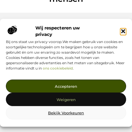
Wij respecteren uw
Onze informatie
privacy
Bij ons staat uw privacy voorop.We maken gebruik van cookies en
Nederlandse Linkbuilding: hoe jij jouw website écht laat groeien
Geld verdienen op internet: zo maak jij er een succes van
soortgelijke technologieën om te begrijpen hoe u onze website
gebruikt én om uw ervaring zo waardevol mogelijk te maken.
Cookies hebben diverse functies, zoals het tonen van
gepersonaliseerde advertenties en het meten van sitegebruik. Meer
informatie vindt u in
ons cookiebeleid
.
Jouw Bron voor Blogs en Inzichten
Accepteren
— Ontdek inspirerende verhalen, nuttige tips en waardevolle
artikelen, allemaal op één centrale plek. Start je leesavontuur
Weigeren
vandaag op linkstrategie.nl!
Bekijk Voorkeuren
@2025
www.linkstrategie.nl
.All Right Reserved.