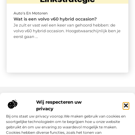
Auto's En Motoren
Wat is een volvo v60 hybrid occasion?
Je zult er vast wel een keer van gehoord hebben: de
volvo v60 hybrid occasion. Hoogstwaarschijnlijk ben je
eerst gaan ...
Wij respecteren uw
Onze informatie
privacy
Bij ons staat uw privacy voorop.We maken gebruik van cookies en
Nederlandse Linkbuilding: hoe jij jouw website écht laat groeien
Geld verdienen op internet: zo maak jij er een succes van
soortgelijke technologieën om te begrijpen hoe u onze website
gebruikt én om uw ervaring zo waardevol mogelijk te maken.
Cookies hebben diverse functies, zoals het tonen van