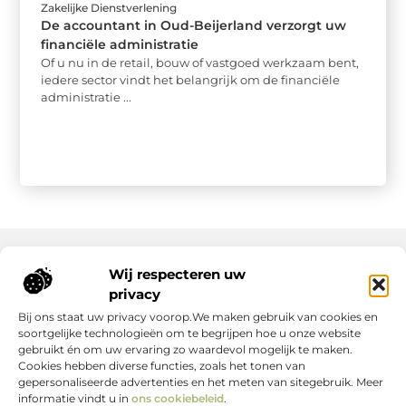
Zakelijke Dienstverlening
De accountant in Oud-Beijerland verzorgt uw
financiële administratie
Of u nu in de retail, bouw of vastgoed werkzaam bent,
iedere sector vindt het belangrijk om de financiële
administratie ...
Wij respecteren uw
Onze informatie
privacy
Bij ons staat uw privacy voorop.We maken gebruik van cookies en
Nederlandse Linkbuilding: hoe jij jouw website écht laat groeien
Geld verdienen op internet: zo maak jij er een succes van
soortgelijke technologieën om te begrijpen hoe u onze website
gebruikt én om uw ervaring zo waardevol mogelijk te maken.
Cookies hebben diverse functies, zoals het tonen van
gepersonaliseerde advertenties en het meten van sitegebruik. Meer
informatie vindt u in
ons cookiebeleid
.