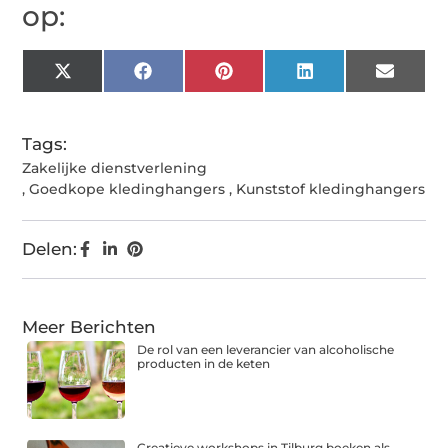
op:
X
Facebook
Pinterest
LinkedIn
Email
(Twitter)
Tags:
Zakelijke dienstverlening
,
Goedkope kledinghangers
,
Kunststof kledinghangers
Delen:
Meer Berichten
De rol van een leverancier van alcoholische
producten in de keten
Creatieve workshops in Tilburg boeken als