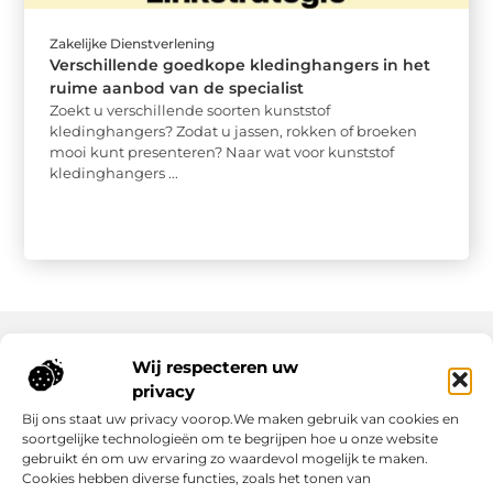
Zakelijke Dienstverlening
Verschillende goedkope kledinghangers in het
ruime aanbod van de specialist
Zoekt u verschillende soorten kunststof
kledinghangers? Zodat u jassen, rokken of broeken
mooi kunt presenteren? Naar wat voor kunststof
kledinghangers ...
Wij respecteren uw
Onze informatie
privacy
Bij ons staat uw privacy voorop.We maken gebruik van cookies en
Nederlandse Linkbuilding: hoe jij jouw website écht laat groeien
Geld verdienen op internet: zo maak jij er een succes van
soortgelijke technologieën om te begrijpen hoe u onze website
gebruikt én om uw ervaring zo waardevol mogelijk te maken.
Cookies hebben diverse functies, zoals het tonen van