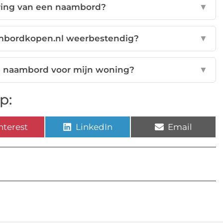
ering van een naambord?
▼
mbordkopen.nl weerbestendig?
▼
en naambord voor mijn woning?
▼
p:
nterest
LinkedIn
Email