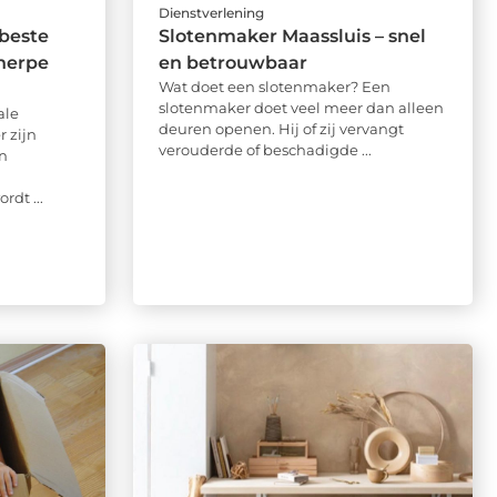
Dienstverlening
 beste
Slotenmaker Maassluis – snel
cherpe
en betrouwbaar
Wat doet een slotenmaker? Een
slotenmaker doet veel meer dan alleen
ale
deuren openen. Hij of zij vervangt
 zijn
verouderde of beschadigde ...
n
rdt ...