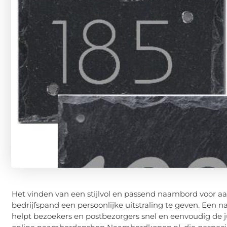
Het vinden van een stijlvol en passend naambord voor aa
bedrijfspand een persoonlijke uitstraling te geven. Een
helpt bezoekers en postbezorgers snel en eenvoudig de juis