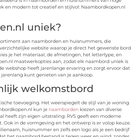
aliseerd is in naamborden en huisnummers van hoge
siek en modern tot creatief en stijlvol: Naambordkopen.nl
n.nl uniek?
ssortiment aan naamborden en huisnummers, die
 overzichtelijke website waarop je direct het gewenste bord
ies je het materiaal, de afmetingen, het lettertype, en
pen.nl maatwerkopties aan, zodat elk naambord uniek is
 de webshop heeft jarenlange ervaring en zorgt ervoor dat
 jarenlang kunt genieten van je aankoop.
lijk welkomstbord
sche toevoeging. Het weerspiegelt de stijl van je woning
ambordkopen.nl kun je
naamborden
kiezen van diverse
aal heeft zijn eigen uitstraling: RVS geeft een moderne
alt. Ook in de vormgeving en het ontwerp is er volop keuze.
ienaam, huisnummer en zelfs een logo als je een bedrijf
dat het naambord bestand is tegen weer en wind, zonder