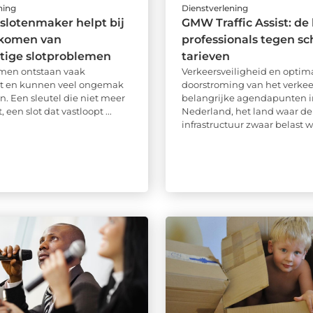
ning
Dienstverlening
slotenmaker helpt bij
GMW Traffic Assist: de
rkomen van
professionals tegen s
tige slotproblemen
tarieven
emen ontstaan vaak
Verkeersveiligheid en optim
t en kunnen veel ongemak
doorstroming van het verkeer
n. Een sleutel die niet meer
belangrijke agendapunten i
 een slot dat vastloopt ...
Nederland, het land waar de
infrastructuur zwaar belast wo