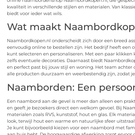
online naambordenshop Naambordkopen.nl, die gespeci
kwaliteit in verschillende stijlen en materialen. Van klas
biedt voor ieder wat wils.
Wat maakt Naambordkope
Naambordkopen.nl onderscheidt zich door een breed a
eenvoudig online te bestellen zijn. Het bedrijf heeft een
kunt selecteren en personaliseren. Met een paar klikken k
zelfs eventuele decoraties. Daarnaast biedt Naambordko
en perfect past bij jouw stijl en woning. Het team achter
alle producten duurzaam en weerbestendig zijn, zodat je
Naamborden: Een persoon
Een naambord aan de gevel is meer dan alleen een prakti
en geeft je bezoekers direct een welkom gevoel. Bij Na
materialen zoals RVS, kunststof, hout en glas. Elk materi
look, terwijl hout een warme en natuurlijke sfeer uitstra
Je kunt bijvoorbeeld kiezen voor een naambord met famil
aan huis hebt. De hoogwaardige afwerking zorgt ervoor 