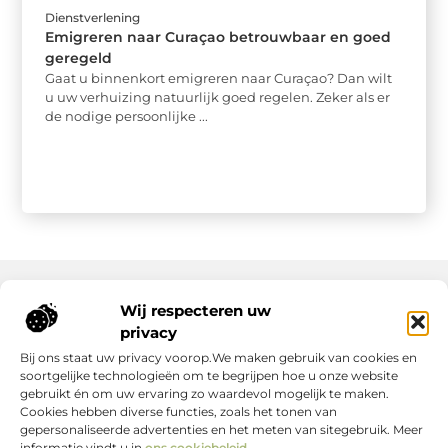
Dienstverlening
Emigreren naar Curaçao betrouwbaar en goed
geregeld
Gaat u binnenkort emigreren naar Curaçao? Dan wilt
u uw verhuizing natuurlijk goed regelen. Zeker als er
de nodige persoonlijke ...
Wij respecteren uw
Onze informatie
privacy
Bij ons staat uw privacy voorop.We maken gebruik van cookies en
Nederlandse Linkbuilding: hoe jij jouw website écht laat groeien
Geld verdienen op internet: zo maak jij er een succes van
soortgelijke technologieën om te begrijpen hoe u onze website
gebruikt én om uw ervaring zo waardevol mogelijk te maken.
Cookies hebben diverse functies, zoals het tonen van
gepersonaliseerde advertenties en het meten van sitegebruik. Meer
informatie vindt u in
ons cookiebeleid
.