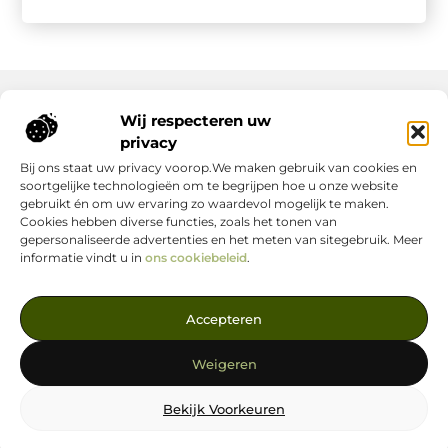
Wij respecteren uw
Onze informatie
privacy
Bij ons staat uw privacy voorop.We maken gebruik van cookies en
Nederlandse Linkbuilding: hoe jij jouw website écht laat groeien
Geld verdienen op internet: zo maak jij er een succes van
soortgelijke technologieën om te begrijpen hoe u onze website
gebruikt én om uw ervaring zo waardevol mogelijk te maken.
Cookies hebben diverse functies, zoals het tonen van
gepersonaliseerde advertenties en het meten van sitegebruik. Meer
informatie vindt u in
ons cookiebeleid
.
Jouw Bron voor Blogs en Inzichten
Accepteren
— Ontdek inspirerende verhalen, nuttige tips en waardevolle
artikelen, allemaal op één centrale plek. Start je leesavontuur
Weigeren
vandaag op linkstrategie.nl!
Bekijk Voorkeuren
@2025
www.linkstrategie.nl
.All Right Reserved.