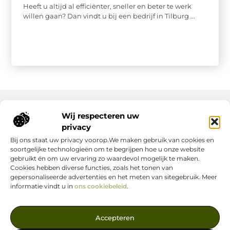
Heeft u altijd al efficiënter, sneller en beter te werk
willen gaan? Dan vindt u bij een bedrijf in Tilburg ...
Wij respecteren uw
Onze informatie
privacy
Bij ons staat uw privacy voorop.We maken gebruik van cookies en
Nederlandse Linkbuilding: hoe jij jouw website écht laat groeien
Geld verdienen op internet: zo maak jij er een succes van
soortgelijke technologieën om te begrijpen hoe u onze website
gebruikt én om uw ervaring zo waardevol mogelijk te maken.
Cookies hebben diverse functies, zoals het tonen van
gepersonaliseerde advertenties en het meten van sitegebruik. Meer
informatie vindt u in
ons cookiebeleid
.
Jouw Bron voor Blogs en Inzichten
Accepteren
— Ontdek inspirerende verhalen, nuttige tips en waardevolle