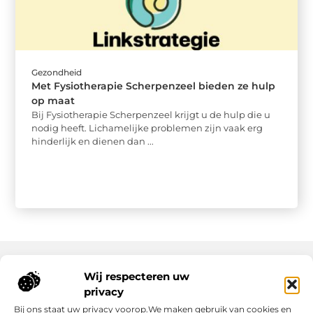
Gezondheid
Met Fysiotherapie Scherpenzeel bieden ze hulp
op maat
Bij Fysiotherapie Scherpenzeel krijgt u de hulp die u
nodig heeft. Lichamelijke problemen zijn vaak erg
hinderlijk en dienen dan ...
Wij respecteren uw
Onze informatie
privacy
Bij ons staat uw privacy voorop.We maken gebruik van cookies en
Nederlandse Linkbuilding: hoe jij jouw website écht laat groeien
Geld verdienen op internet: zo maak jij er een succes van