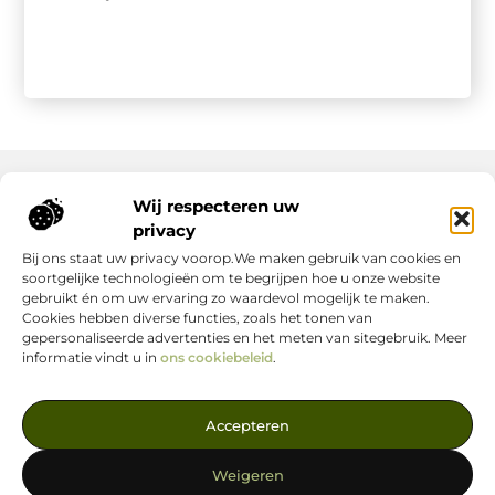
Wij respecteren uw
Onze informatie
privacy
Bij ons staat uw privacy voorop.We maken gebruik van cookies en
Nederlandse Linkbuilding: hoe jij jouw website écht laat groeien
Geld verdienen op internet: zo maak jij er een succes van
soortgelijke technologieën om te begrijpen hoe u onze website
gebruikt én om uw ervaring zo waardevol mogelijk te maken.
Cookies hebben diverse functies, zoals het tonen van
gepersonaliseerde advertenties en het meten van sitegebruik. Meer
informatie vindt u in
ons cookiebeleid
.
Jouw Bron voor Blogs en Inzichten
Accepteren
— Ontdek inspirerende verhalen, nuttige tips en waardevolle
artikelen, allemaal op één centrale plek. Start je leesavontuur
Weigeren
vandaag op linkstrategie.nl!