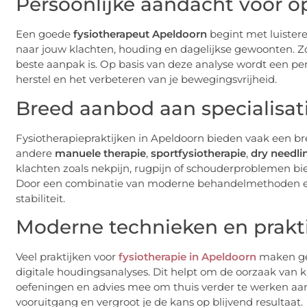
Persoonlijke aandacht voor o
Een goede
fysiotherapeut Apeldoorn
begint met luistere
naar jouw klachten, houding en dagelijkse gewoonten. Z
beste aanpak is. Op basis van deze analyse wordt een pe
herstel en het verbeteren van je bewegingsvrijheid.
Breed aanbod aan specialisat
Fysiotherapiepraktijken in Apeldoorn bieden vaak een bree
andere
manuele therapie
,
sportfysiotherapie
,
dry needli
klachten zoals nekpijn, rugpijn of schouderproblemen bie
Door een combinatie van moderne behandelmethoden en 
stabiliteit.
Moderne technieken en prakt
Veel praktijken voor
fysiotherapie in Apeldoorn
maken geb
digitale houdingsanalyses. Dit helpt om de oorzaak van k
oefeningen en advies mee om thuis verder te werken aan je 
vooruitgang en vergroot je de kans op blijvend resultaat.