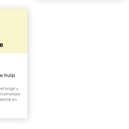
e hulp
l krijgt u
ichamelijke
erlijk en