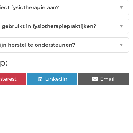
iedt fysiotherapie aan?
▼
ebruikt in fysiotherapiepraktijken?
▼
ijn herstel te ondersteunen?
▼
p:
nterest
LinkedIn
Email