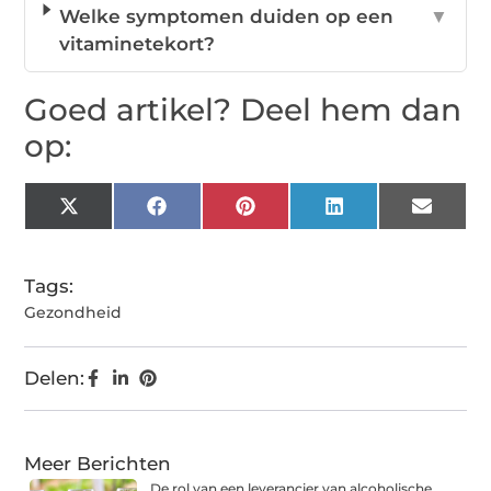
Welke symptomen duiden op een
▼
vitaminetekort?
Goed artikel? Deel hem dan
op:
X
Facebook
Pinterest
LinkedIn
Email
(Twitter)
Tags:
Gezondheid
Delen:
Meer Berichten
De rol van een leverancier van alcoholische