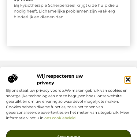
Bij Fysiotherapie Scherpenzeel krijgt u de hulp die u
nodig heeft. Lichamelijke problemen zijn vaak erg
hinderlijk en dienen dan ...
Wij respecteren uw
Onze informatie
privacy
Bij ons staat uw privacy voorop.We maken gebruik van cookies en
Nederlandse Linkbuilding: hoe jij jouw website écht laat groeien
Geld verdienen op internet: zo maak jij er een succes van
soortgelijke technologieën om te begrijpen hoe u onze website
gebruikt én om uw ervaring zo waardevol mogelijk te maken.
Cookies hebben diverse functies, zoals het tonen van
gepersonaliseerde advertenties en het meten van sitegebruik. Meer
informatie vindt u in
ons cookiebeleid
.
Jouw Bron voor Blogs en Inzichten
Accepteren