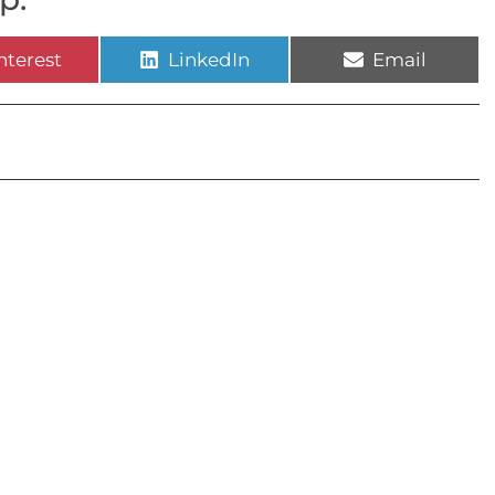
nterest
LinkedIn
Email