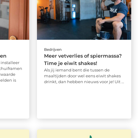
Bedrijven
sen
Meer vetverlies of spiermassa?
installeer
Time je eiwit shakes!
Schuiframen
Als jij iemand bent die tussen de
rwaarde
maaltijden door wel eens eiwit shakes
elden is
drinkt, dan hebben nieuws voor je! Uit ...