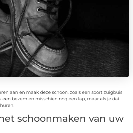
leren aan en maak deze schoon, zoals een soort zuigbuis
is een bezem en misschien nog een lap, maar als je dat
e huren.
j het schoonmaken van uw