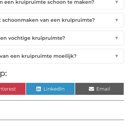
m een kruipruimte schoon te maken?
▼
het schoonmaken van een kruipruimte?
▼
een vochtige kruipruimte?
▼
an een kruipruimte moeilijk?
▼
p:
nterest
LinkedIn
Email