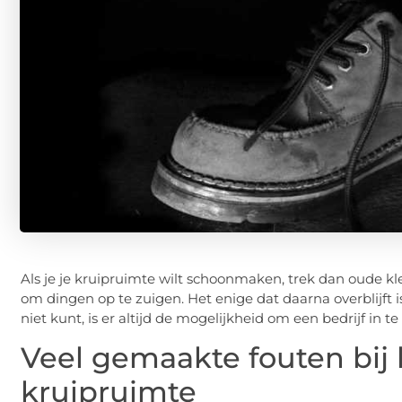
Als je je kruipruimte wilt schoonmaken, trek dan oude k
om dingen op te zuigen. Het enige dat daarna overblijft 
niet kunt, is er altijd de mogelijkheid om een ​​bedrijf in t
Veel gemaakte fouten bi
kruipruimte