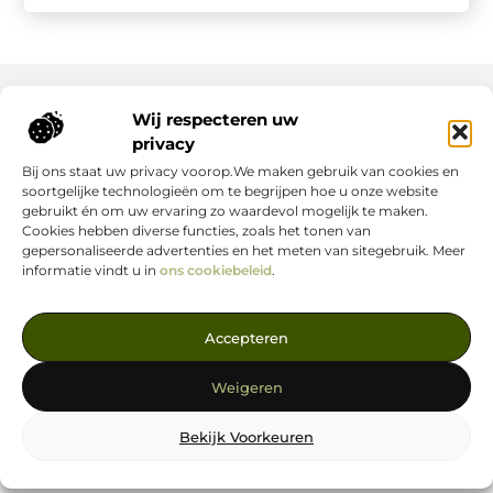
Wij respecteren uw
Onze informatie
privacy
Bij ons staat uw privacy voorop.We maken gebruik van cookies en
Nederlandse Linkbuilding: hoe jij jouw website écht laat groeien
Geld verdienen op internet: zo maak jij er een succes van
soortgelijke technologieën om te begrijpen hoe u onze website
gebruikt én om uw ervaring zo waardevol mogelijk te maken.
Cookies hebben diverse functies, zoals het tonen van
gepersonaliseerde advertenties en het meten van sitegebruik. Meer
informatie vindt u in
ons cookiebeleid
.
Jouw Bron voor Blogs en Inzichten
Accepteren
— Ontdek inspirerende verhalen, nuttige tips en waardevolle
artikelen, allemaal op één centrale plek. Start je leesavontuur
Weigeren
vandaag op linkstrategie.nl!
Bekijk Voorkeuren
@2025
www.linkstrategie.nl
.All Right Reserved.