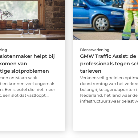
ning
Dienstverlening
slotenmaker helpt bij
GMW Traffic Assist: de
rkomen van
professionals tegen s
tige slotproblemen
tarieven
emen ontstaan vaak
Verkeersveiligheid en optim
t en kunnen veel ongemak
doorstroming van het verkeer
n. Een sleutel die niet meer
belangrijke agendapunten i
 een slot dat vastloopt ...
Nederland, het land waar de
infrastructuur zwaar belast wo