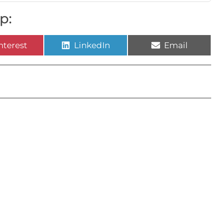
p:
nterest
LinkedIn
Email