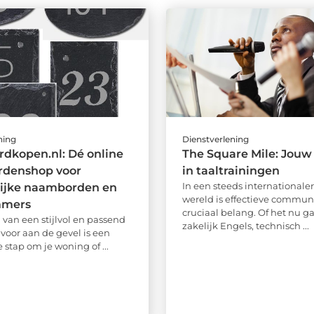
ning
Dienstverlening
dkopen.nl: Dé online
The Square Mile: Jouw
denshop voor
in taaltrainingen
In een steeds international
lijke naamborden en
wereld is effectieve commun
mmers
cruciaal belang. Of het nu g
 van een stijlvol en passend
zakelijk Engels, technisch ...
oor aan de gevel is een
 stap om je woning of ...