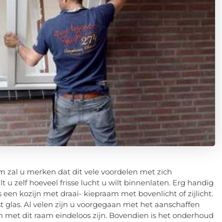
m zal u merken dat dit vele voordelen met zich
u zelf hoeveel frisse lucht u wilt binnenlaten. Erg handig
s een kozijn met draai- kiepraam met bovenlicht of zijlicht.
t glas. Al velen zijn u voorgegaan met het aanschaffen
met dit raam eindeloos zijn. Bovendien is het onderhoud