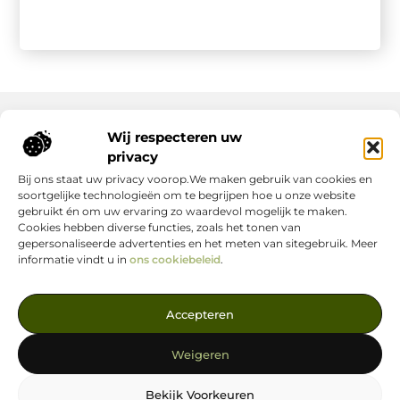
Wij respecteren uw
Onze informatie
privacy
Bij ons staat uw privacy voorop.We maken gebruik van cookies en
Nederlandse Linkbuilding: hoe jij jouw website écht laat groeien
Geld verdienen op internet: zo maak jij er een succes van
soortgelijke technologieën om te begrijpen hoe u onze website
gebruikt én om uw ervaring zo waardevol mogelijk te maken.
Cookies hebben diverse functies, zoals het tonen van
gepersonaliseerde advertenties en het meten van sitegebruik. Meer
informatie vindt u in
ons cookiebeleid
.
Jouw Bron voor Blogs en Inzichten
Accepteren
— Ontdek inspirerende verhalen, nuttige tips en waardevolle
artikelen, allemaal op één centrale plek. Start je leesavontuur
Weigeren
vandaag op linkstrategie.nl!
Bekijk Voorkeuren