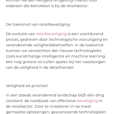
kunnen we een veiligere omgeving creëren voor
iedereen die betrokken is bij de
retailsector
.
De
t
oekomst van
r
etail
be
veiliging
De evolutie van
retailbeveiliging
is een voortdurend
proces, gedreven door technologische vooruitgang en
veranderende veiligheidsbehoeften. In de toekomst
kunnen we verwachten dat nieuwe technologieën,
zoals kunstmatige intelligentie en machine
learning
,
een nog grotere rol zullen spelen bij het waarborgen
van de veiligheid in de detailhandel.
Veiligheid als
p
rioriteit
In een steeds veranderend landschap blijft één ding
constant: de noodzaak van effectieve
beveiliging
in
de
retailsector
. Door te investeren in op maat
gemaakte oplossingen, geavanceerde technologieën