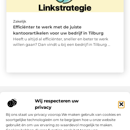
Zakelijk
Efficiënter te werk met de juiste
kantoorartikelen voor uw bedrijf in Tilburg
Heeft u altijd al efficiënter, sneller en beter te werk
willen gaan? Dan vindt u bij een bedrijf in Tilburg ...
Wij respecteren uw
Onze informatie
privacy
Bij ons staat uw privacy voorop.We maken gebruik van cookies en
Nederlandse Linkbuilding: hoe jij jouw website écht laat groeien
Geld verdienen op internet: zo maak jij er een succes van
soortgelijke technologieën om te begrijpen hoe u onze website
gebruikt én om uw ervaring zo waardevol mogelijk te maken.