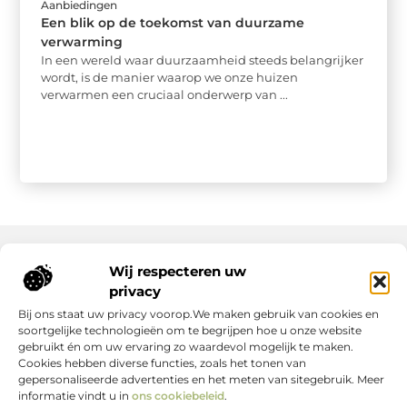
Aanbiedingen
Een blik op de toekomst van duurzame
verwarming
In een wereld waar duurzaamheid steeds belangrijker
wordt, is de manier waarop we onze huizen
verwarmen een cruciaal onderwerp van ...
Wij respecteren uw
Onze informatie
privacy
Bij ons staat uw privacy voorop.We maken gebruik van cookies en
Nederlandse Linkbuilding: hoe jij jouw website écht laat groeien
Geld verdienen op internet: zo maak jij er een succes van
soortgelijke technologieën om te begrijpen hoe u onze website
gebruikt én om uw ervaring zo waardevol mogelijk te maken.
Cookies hebben diverse functies, zoals het tonen van
gepersonaliseerde advertenties en het meten van sitegebruik. Meer
informatie vindt u in
ons cookiebeleid
.