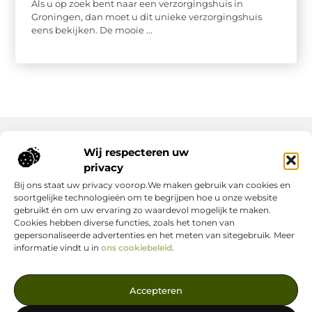
Als u op zoek bent naar een verzorgingshuis in
Groningen, dan moet u dit unieke verzorgingshuis
eens bekijken. De mooie ...
Wij respecteren uw
Onze informatie
privacy
Bij ons staat uw privacy voorop.We maken gebruik van cookies en
Nederlandse Linkbuilding: hoe jij jouw website écht laat groeien
Geld verdienen op internet: zo maak jij er een succes van
soortgelijke technologieën om te begrijpen hoe u onze website
gebruikt én om uw ervaring zo waardevol mogelijk te maken.
Cookies hebben diverse functies, zoals het tonen van
gepersonaliseerde advertenties en het meten van sitegebruik. Meer
informatie vindt u in
ons cookiebeleid
.
Jouw Bron voor Blogs en Inzichten
Accepteren
— Ontdek inspirerende verhalen, nuttige tips en waardevolle
artikelen, allemaal op één centrale plek. Start je leesavontuur