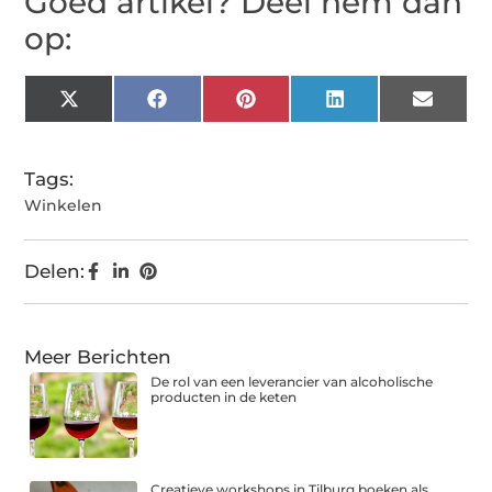
Goed artikel? Deel hem dan
op:
X
Facebook
Pinterest
LinkedIn
Email
(Twitter)
Tags:
Winkelen
Delen:
Meer Berichten
De rol van een leverancier van alcoholische
producten in de keten
Creatieve workshops in Tilburg boeken als