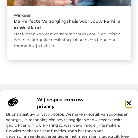
Winkelen
De Perfecte Verzorgingshuis voor Jouw Familie
in Westland
Het kiezen van een verzorgingshuis voor je geliefden
is een belangrijke beslissing. Dit kan een bepalend
moment zijn in hun ...
Wij respecteren uw
Onze informatie
privacy
Bij ons staat uw privacy voorop.We maken gebruik van cookies en
Nederlandse Linkbuilding: hoe jij jouw website écht laat groeien
Geld verdienen op internet: zo maak jij er een succes van
soortgelijke technologieën om te begrijpen hoe u onze website
gebruikt én om uw ervaring zo waardevol mogelijk te maken.
Cookies hebben diverse functies, zoals het tonen van
gepersonaliseerde advertenties en het meten van sitegebruik. Meer