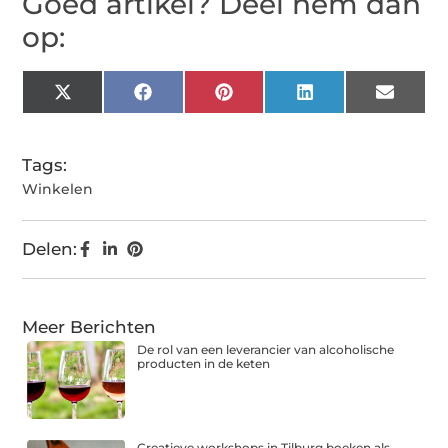
Goed artikel? Deel hem dan
op:
X
Facebook
Pinterest
LinkedIn
Email
(Twitter)
Tags:
Winkelen
Delen:
Meer Berichten
De rol van een leverancier van alcoholische
producten in de keten
Creatieve workshops in Tilburg boeken als