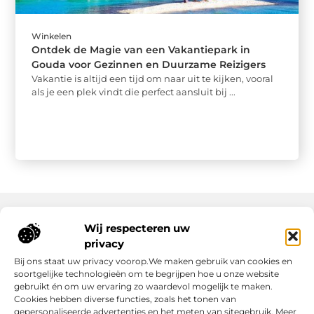
Winkelen
Ontdek de Magie van een Vakantiepark in
Gouda voor Gezinnen en Duurzame Reizigers
Vakantie is altijd een tijd om naar uit te kijken, vooral
als je een plek vindt die perfect aansluit bij ...
Wij respecteren uw
Onze informatie
privacy
Bij ons staat uw privacy voorop.We maken gebruik van cookies en
Nederlandse Linkbuilding: hoe jij jouw website écht laat groeien
Geld verdienen op internet: zo maak jij er een succes van
soortgelijke technologieën om te begrijpen hoe u onze website
gebruikt én om uw ervaring zo waardevol mogelijk te maken.
Cookies hebben diverse functies, zoals het tonen van
gepersonaliseerde advertenties en het meten van sitegebruik. Meer