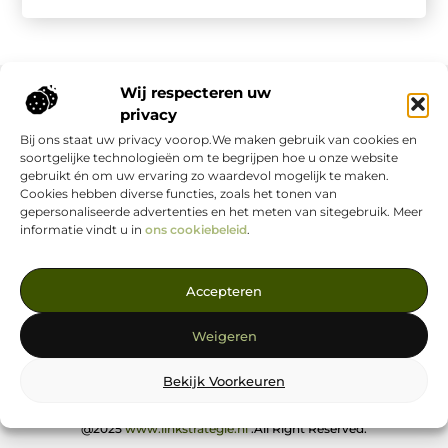
Wij respecteren uw
privacy
Onze informatie
Bij ons staat uw privacy voorop.We maken gebruik van cookies en
soortgelijke technologieën om te begrijpen hoe u onze website
Nederlandse Linkbuilding: hoe jij jouw website écht laat groeien
Geld verdienen op internet: zo maak jij er een succes van
gebruikt én om uw ervaring zo waardevol mogelijk te maken.
Cookies hebben diverse functies, zoals het tonen van
gepersonaliseerde advertenties en het meten van sitegebruik. Meer
informatie vindt u in
ons cookiebeleid
.
Jouw Bron voor Blogs en Inzichten
Accepteren
— Ontdek inspirerende verhalen, nuttige tips en waardevolle
Weigeren
artikelen, allemaal op één centrale plek. Start je leesavontuur
vandaag op linkstrategie.nl!
Bekijk Voorkeuren
@2025
www.linkstrategie.nl
.All Right Reserved.