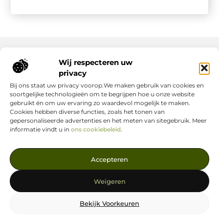
Wij respecteren uw
Onze informatie
privacy
Bij ons staat uw privacy voorop.We maken gebruik van cookies en
Nederlandse Linkbuilding: hoe jij jouw website écht laat groeien
Geld verdienen op internet: zo maak jij er een succes van
soortgelijke technologieën om te begrijpen hoe u onze website
gebruikt én om uw ervaring zo waardevol mogelijk te maken.
Cookies hebben diverse functies, zoals het tonen van
gepersonaliseerde advertenties en het meten van sitegebruik. Meer
informatie vindt u in
ons cookiebeleid
.
Jouw Bron voor Blogs en Inzichten
Accepteren
— Ontdek inspirerende verhalen, nuttige tips en waardevolle
artikelen, allemaal op één centrale plek. Start je leesavontuur
Weigeren
vandaag op linkstrategie.nl!
Bekijk Voorkeuren
@2025
www.linkstrategie.nl
.All Right Reserved.