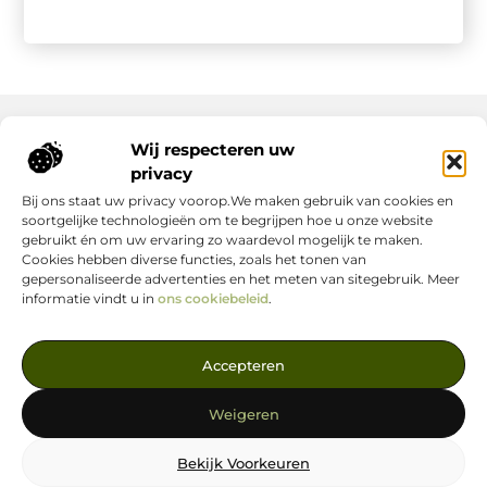
Wij respecteren uw
Onze informatie
privacy
Bij ons staat uw privacy voorop.We maken gebruik van cookies en
Nederlandse Linkbuilding: hoe jij jouw website écht laat groeien
Geld verdienen op internet: zo maak jij er een succes van
soortgelijke technologieën om te begrijpen hoe u onze website
gebruikt én om uw ervaring zo waardevol mogelijk te maken.
Cookies hebben diverse functies, zoals het tonen van
gepersonaliseerde advertenties en het meten van sitegebruik. Meer
informatie vindt u in
ons cookiebeleid
.
Jouw Bron voor Blogs en Inzichten
Accepteren
— Ontdek inspirerende verhalen, nuttige tips en waardevolle
artikelen, allemaal op één centrale plek. Start je leesavontuur
Weigeren
vandaag op linkstrategie.nl!
Bekijk Voorkeuren