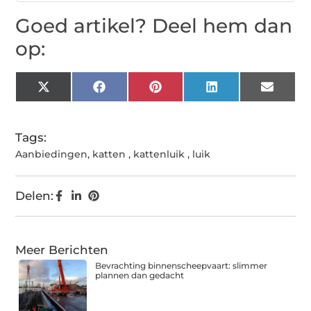
Goed artikel? Deel hem dan
op:
X
Facebook
Pinterest
LinkedIn
Email
(Twitter)
Tags:
Aanbiedingen
,
katten
,
kattenluik
,
luik
Delen:
Meer Berichten
Bevrachting binnenscheepvaart: slimmer
plannen dan gedacht