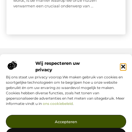
wordt, is de manier waarop we onze huizen
verwarmen een cruciaal onderwerp van ...
Wij respecteren uw
Onze informatie
privacy
Bij ons staat uw privacy voorop.We maken gebruik van cookies en
Nederlandse Linkbuilding: hoe jij jouw website écht laat groeien
Geld verdienen op internet: zo maak jij er een succes van
soortgelijke technologieën om te begrijpen hoe u onze website
gebruikt én om uw ervaring zo waardevol mogelijk te maken.
Cookies hebben diverse functies, zoals het tonen van
gepersonaliseerde advertenties en het meten van sitegebruik. Meer
informatie vindt u in
ons cookiebeleid
.
Jouw Bron voor Blogs en Inzichten
Accepteren
— Ontdek inspirerende verhalen, nuttige tips en waardevolle
artikelen, allemaal op één centrale plek. Start je leesavontuur