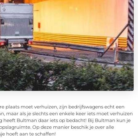
ere plaats moet verhuizen, zijn bedrijfswagens echt een
an, maar als je slechts een enkele keer iets moet verhuizen
g heeft Bultman daar iets op bedacht! Bij Bultman kun je
 opslagruimte. Op deze manier beschik je over alle
sje hoeft aan te schaffen!