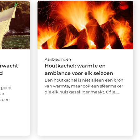
Aanbiedingen
erwacht
Houtkachel: warmte en
d
ambiance voor elk seizoen
Een houtkachel is niet alleen een bron
van warmte, maar ook een sfeermaker
rgoed,
die elk huis gezelliger maakt. Of je ...
aan
is een