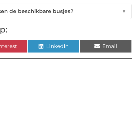
ssen de beschikbare busjes?
▼
p:
nterest
LinkedIn
Email