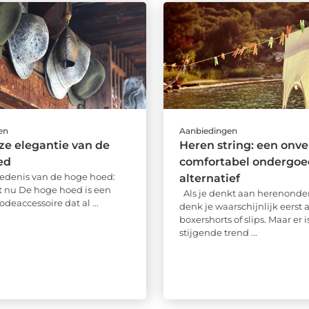
en
Aanbiedingen
oze elegantie van de
Heren string: een onv
ed
comfortabel ondergoe
edenis van de hoge hoed:
alternatief
ot nu De hoge hoed is een
Als je denkt aan herenonde
deaccessoire dat al ...
denk je waarschijnlijk eerst 
boxershorts of slips. Maar er 
stijgende trend ...