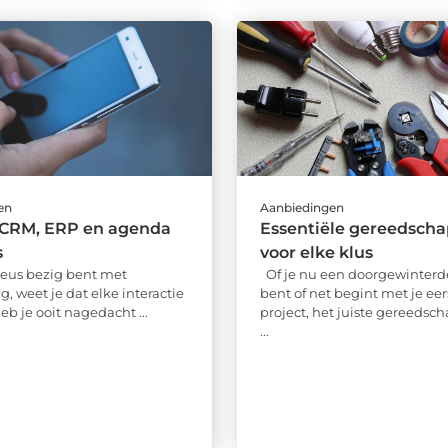
en
Aanbiedingen
 CRM, ERP en agenda
Essentiële gereedsch
s
voor elke klus
ieus bezig bent met
Of je nu een doorgewinterde
g, weet je dat elke interactie
bent of net begint met je eer
heb je ooit nagedacht ...
project, het juiste gereedsc
...