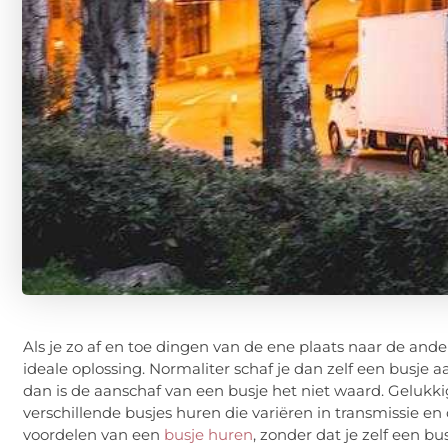
Als je zo af en toe dingen van de ene plaats naar de and
ideale oplossing. Normaliter schaf je dan zelf een busje a
dan is de aanschaf van een busje het niet waard. Gelukki
verschillende busjes huren die variëren in transmissie en
voordelen van een
busje huren
, zonder dat je zelf een bu