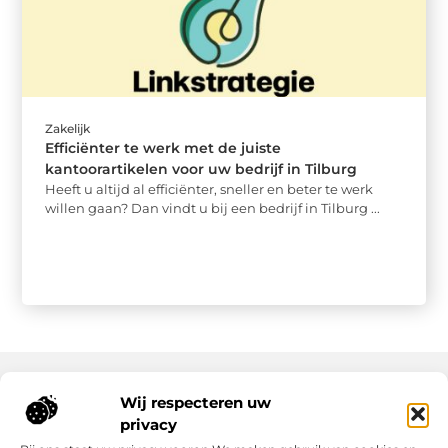
Zakelijk
Efficiënter te werk met de juiste
kantoorartikelen voor uw bedrijf in Tilburg
Heeft u altijd al efficiënter, sneller en beter te werk
willen gaan? Dan vindt u bij een bedrijf in Tilburg ...
Wij respecteren uw
Onze informatie
privacy
Nederlandse Linkbuilding: hoe jij jouw website écht laat groeien
Geld verdienen op internet: zo maak jij er een succes van