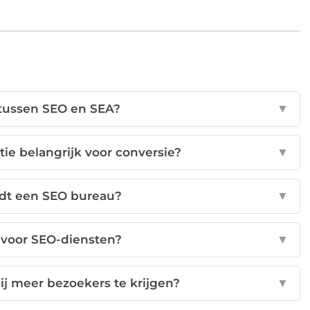
l tussen SEO en SEA?
▼
ie belangrijk voor conversie?
▼
edt een SEO bureau?
▼
n voor SEO-diensten?
▼
j meer bezoekers te krijgen?
▼