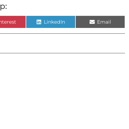
p:
nterest
LinkedIn
Email