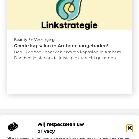
Beauty En Verzorging
Goede kapsalon in Arnhem aangeboden!
Ben jij op zoek naar een ervaren kapsalon in Arnhem?
Dan ben je hier op de juiste plek terecht gekomen. ...
Wij respecteren uw
Onze informatie
privacy
Bij ons staat uw privacy voorop.We maken gebruik van cookies en
Nederlandse Linkbuilding: hoe jij jouw website écht laat groeien
Geld verdienen op internet: zo maak jij er een succes van