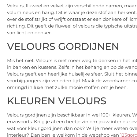
Velours, fluweel en velvet zijn verschillende namen, maar
volumineus en harig. Dit is waar je deze stof aan herken
over de stof strijkt of wrijft ontstaat er een donkere of l
richting. Dit geeft de fluweel of velours die typische uitst
van licht en donker.
VELOURS GORDIJNEN
Mis het niet. Velours is niet meer weg te denken in het in
in banken en kussens. Zelfs in het behang en op de wande
Velours geeft een heerlijke huiselijke sfeer. Sluit het bi
voorbijgangers zijn verleden tijd. Maak de woonkamer co
omringd in luxe met zulke mooie stoffen om je heen.
KLEUREN VELOURS
Velours gordijnen zijn beschikbaar in wel 100+ kleuren. 
enzovoorts. Krijg je al een beetje zin om jouw interieur 
wat voor kleur gordijnen dan ook? Wil je meer weten over
interieur? Dan ben je welkom in de webshop van
123gord