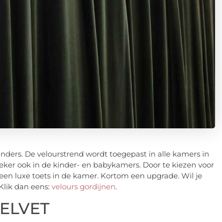
nders. De velourstrend wordt toegepast in alle kamers in
eker ook in de kinder- en babykamers. Door te kiezen voor
een luxe toets in de kamer. Kortom een upgrade. Wil je
 Klik dan eens:
velours gordijnen
.
ELVET