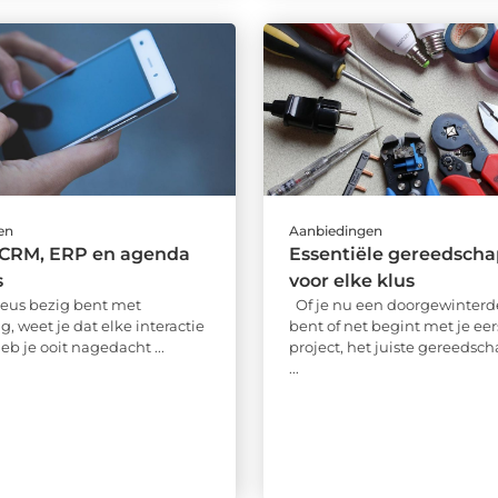
en
Aanbiedingen
 CRM, ERP en agenda
Essentiële gereedsch
s
voor elke klus
ieus bezig bent met
Of je nu een doorgewinterde
g, weet je dat elke interactie
bent of net begint met je eer
heb je ooit nagedacht ...
project, het juiste gereedsc
...