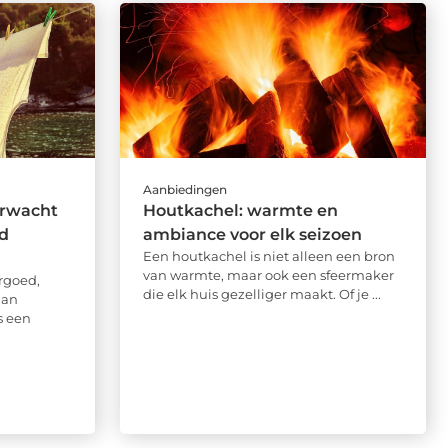
Aanbiedingen
erwacht
Houtkachel: warmte en
d
ambiance voor elk seizoen
Een houtkachel is niet alleen een bron
van warmte, maar ook een sfeermaker
rgoed,
die elk huis gezelliger maakt. Of je ...
aan
is een