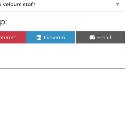
 velours stof?
▼
p:
nterest
LinkedIn
Email