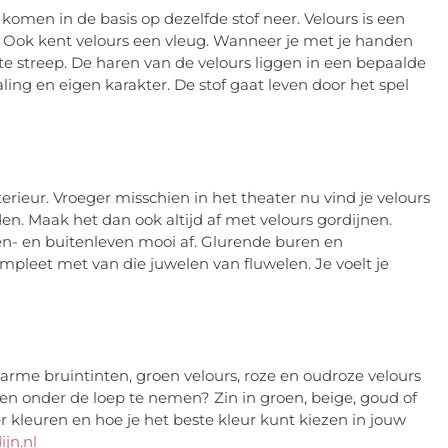
 komen in de basis op dezelfde stof neer. Velours is een
t. Ook kent velours een vleug. Wanneer je met je handen
ichte streep. De haren van de velours liggen in een bepaalde
raling en eigen karakter. De stof gaat leven door het spel
terieur. Vroeger misschien in het theater nu vind je velours
n. Maak het dan ook altijd af met velours gordijnen.
nnen- en buitenleven mooi af. Glurende buren en
mpleet met van die juwelen van fluwelen. Je voelt je
Warme bruintinten, groen velours, roze en oudroze velours
even onder de loep te nemen? Zin in groen, beige, goud of
 kleuren en hoe je het beste kleur kunt kiezen in jouw
ijn.nl