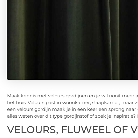
Maak kennis met velours gordijnen en je wil nooit meer a
het huis. Velours past in woonkamer, slaapkamer, maar z
een velours gordijn maak je in een keer een sprong naar 
alles weten over dit type gordijnstof of zoek je inspiratie?
VELOURS, FLUWEEL OF V