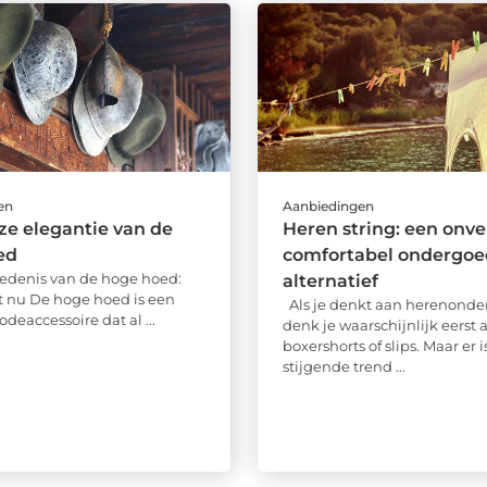
en
Aanbiedingen
oze elegantie van de
Heren string: een onv
ed
comfortabel ondergoe
edenis van de hoge hoed:
alternatief
ot nu De hoge hoed is een
Als je denkt aan herenonde
deaccessoire dat al ...
denk je waarschijnlijk eerst 
boxershorts of slips. Maar er 
stijgende trend ...