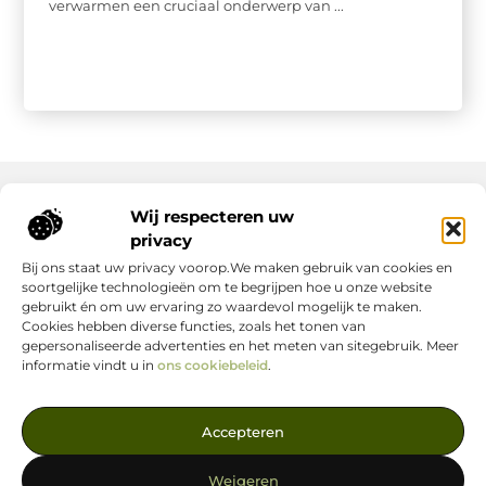
verwarmen een cruciaal onderwerp van ...
Wij respecteren uw
Onze informatie
privacy
Bij ons staat uw privacy voorop.We maken gebruik van cookies en
Nederlandse Linkbuilding: hoe jij jouw website écht laat groeien
Geld verdienen op internet: zo maak jij er een succes van
soortgelijke technologieën om te begrijpen hoe u onze website
gebruikt én om uw ervaring zo waardevol mogelijk te maken.
Cookies hebben diverse functies, zoals het tonen van
gepersonaliseerde advertenties en het meten van sitegebruik. Meer
informatie vindt u in
ons cookiebeleid
.
Jouw Bron voor Blogs en Inzichten
Accepteren
— Ontdek inspirerende verhalen, nuttige tips en waardevolle
artikelen, allemaal op één centrale plek. Start je leesavontuur
Weigeren
vandaag op linkstrategie.nl!