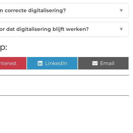
n correcte digitalisering?
▼
 dat digitalisering blijft werken?
▼
p:
nterest
LinkedIn
Email