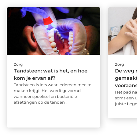
Zorg
Zorg
Tandsteen: wat is het, en hoe
De weg n
kom je ervan af?
gemaakt
Tandsteen is iets waar iedereen mee te
vooraans
maken krijgt. Het wordt gevormd
Het pad na
wanneer speeksel en bacteriële
soms een u
afzettingen op de tanden ...
juiste bege