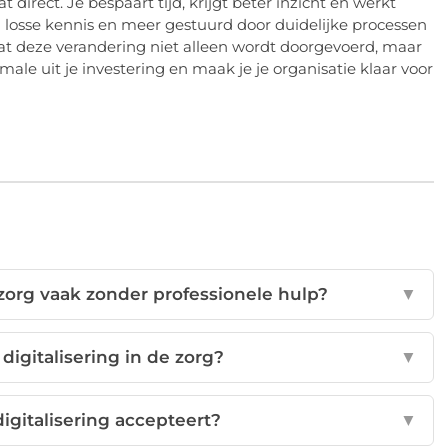
direct. Je bespaart tijd, krijgt beter inzicht en werkt
n losse kennis en meer gestuurd door duidelijke processen
at deze verandering niet alleen wordt doorgevoerd, maar
male uit je investering en maak je je organisatie klaar voor
 zorg vaak zonder professionele hulp?
▼
 digitalisering in de zorg?
▼
digitalisering accepteert?
▼