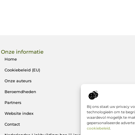
Onze informatie
Home
Cookiebeleid (EU)
Onze auteurs
Beroemdheden
Partners
Bij ons staat uw privacy 
technologieën om te begri
Website index
waardevol mogelijk te mak
gepersonaliseerde adverten
Contact
cookiebeleid
.
Nederlandse Linkbuilding: hoe jij jouw website écht laat groeie