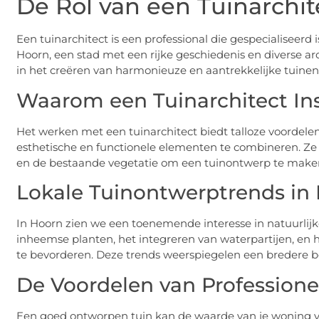
De Rol van een Tuinarchit
Een tuinarchitect is een professional die gespecialiseerd
Hoorn, een stad met een rijke geschiedenis en diverse archi
in het creëren van harmonieuze en aantrekkelijke tuine
Waarom een Tuinarchitect In
Het werken met een tuinarchitect biedt talloze voordele
esthetische en functionele elementen te combineren. Z
en de bestaande vegetatie om een tuinontwerp te maken
Lokale Tuinontwerptrends in
In Hoorn zien we een toenemende interesse in natuurli
inheemse planten, het integreren van waterpartijen, en 
te bevorderen. Deze trends weerspiegelen een bredere be
De Voordelen van Profession
Een goed ontworpen tuin kan de waarde van je woning ve