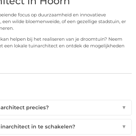
itect in Hoorn
groeiende focus op duurzaamheid en innovatieve
 een wilde bloemenweide, of een gezellige stadstuin, er
meren.
e kan helpen bij het realiseren van je droomtuin? Neem
t een lokale tuinarchitect en ontdek de mogelijkheden
architect precies?
▼
inarchitect in te schakelen?
▼