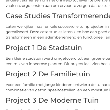
andere vakmensen om het ontwerp tot leven te brengen. N
vaak nazorgdiensten aan om ervoor te zorgen dat de tuin
Case Studies Transformerende
Laten we kijken naar enkele succesvolle tuinprojecten in 
gerealiseerd. Deze case studies laten zien hoe een goe
transformeren in een adembenemend en functioneel la
Project 1 De Stadstuin
Een kleine stadstuin werd omgetoverd tot een groene oase
een mix van inheemse planten. Dit project laat zien hoe
Project 2 De Familietuin
Voor een familie met jonge kinderen ontwierp de tuinarchi
combinatie van gazon, speeltoestellen, en een moestuin b
Project 3 De Moderne Tuin