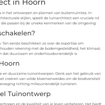
ect in Hoorn
 is in het ontwerpen en plannen van buitenruimtes. In
tecturale stijlen, speelt de tuinarchitect een cruciale rol
n die passen bij de unieke kenmerken van de omgeving.
schakelen?
n. Ten eerste beschikken ze over de expertise om
e houden rekening met de bodemgesteldheid, het klimaat,
 dat duurzaam en onderhoudsvriendelijk is.
 Hoorn
jke en duurzame tuinontwerpen. Denk aan het gebruik van
het creëren van wilde bloemenweides om de biodiversiteit
weging richting milieuvriendelijk tuinieren.
eel Tuinontwerp
rhogen en de kwaliteit van je leven verbeteren. Het biedt