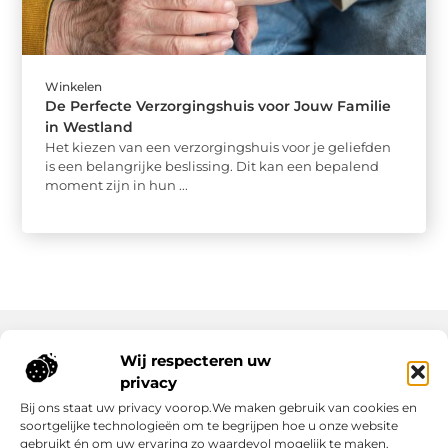
Winkelen
De Perfecte Verzorgingshuis voor Jouw Familie
in Westland
Het kiezen van een verzorgingshuis voor je geliefden
is een belangrijke beslissing. Dit kan een bepalend
moment zijn in hun ...
Wij respecteren uw
Onze informatie
privacy
Bij ons staat uw privacy voorop.We maken gebruik van cookies en
Nederlandse Linkbuilding: hoe jij jouw website écht laat groeien
Geld verdienen op internet: zo maak jij er een succes van
soortgelijke technologieën om te begrijpen hoe u onze website
gebruikt én om uw ervaring zo waardevol mogelijk te maken.