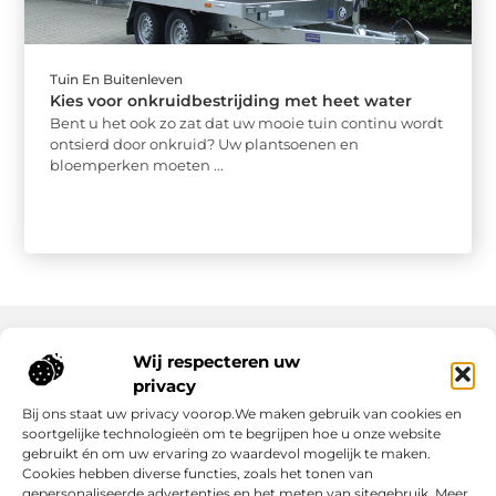
Tuin En Buitenleven
Kies voor onkruidbestrijding met heet water
Bent u het ook zo zat dat uw mooie tuin continu wordt
ontsierd door onkruid? Uw plantsoenen en
bloemperken moeten ...
Wij respecteren uw
Onze informatie
privacy
Bij ons staat uw privacy voorop.We maken gebruik van cookies en
Nederlandse Linkbuilding: hoe jij jouw website écht laat groeien
Geld verdienen op internet: zo maak jij er een succes van
soortgelijke technologieën om te begrijpen hoe u onze website
gebruikt én om uw ervaring zo waardevol mogelijk te maken.
Cookies hebben diverse functies, zoals het tonen van
gepersonaliseerde advertenties en het meten van sitegebruik. Meer