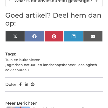
Waar is dit adviesbureau gevestigd?
▼
Goed artikel? Deel hem dan
op:
X
Facebook
Pinterest
LinkedIn
Email
(Twitter)
Tags:
Tuin en buitenleven
,
agrarisch natuur- en landschapsbeheer
,
ecologisch
adviesbureau
Delen:
Meer Berichten