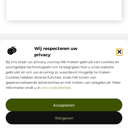
Wij respecteren uw
Onze informatie
privacy
Bij ons staat uw privacy voorop.We maken gebruik van cookies en
Nederlandse Linkbuilding: hoe jij jouw website écht laat groeien
Geld verdienen op internet: zo maak jij er een succes van
soortgelijke technologieën om te begrijpen hoe u onze website
gebruikt én om uw ervaring zo waardevol mogelijk te maken.
Cookies hebben diverse functies, zoals het tonen van
gepersonaliseerde advertenties en het meten van sitegebruik. Meer
informatie vindt u in
ons cookiebeleid
.
Jouw Bron voor Blogs en Inzichten
Accepteren
— Ontdek inspirerende verhalen, nuttige tips en waardevolle
artikelen, allemaal op één centrale plek. Start je leesavontuur
Weigeren
vandaag op linkstrategie.nl!