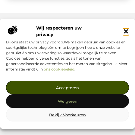
Wij respecteren uw
Onze informatie
privacy
Bij ons staat uw privacy voorop.We maken gebruik van cookies en
Nederlandse Linkbuilding: hoe jij jouw website écht laat groeien
Geld verdienen op internet: zo maak jij er een succes van
soortgelijke technologieën om te begrijpen hoe u onze website
gebruikt én om uw ervaring zo waardevol mogelijk te maken.
Cookies hebben diverse functies, zoals het tonen van
gepersonaliseerde advertenties en het meten van sitegebruik. Meer
informatie vindt u in
ons cookiebeleid
.
Jouw Bron voor Blogs en Inzichten
Accepteren
— Ontdek inspirerende verhalen, nuttige tips en waardevolle
artikelen, allemaal op één centrale plek. Start je leesavontuur
Weigeren
vandaag op linkstrategie.nl!
Bekijk Voorkeuren
@2025
www.linkstrategie.nl
.All Right Reserved.