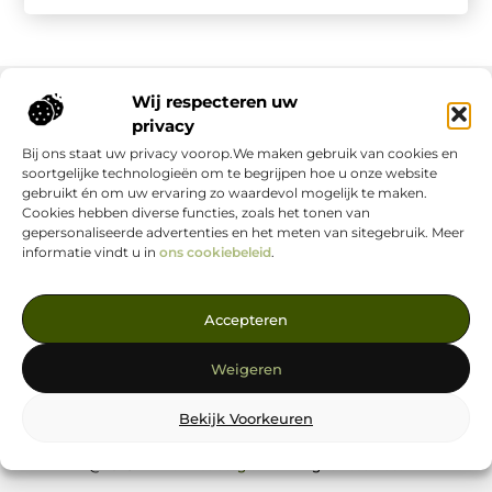
Wij respecteren uw
privacy
Onze informatie
Bij ons staat uw privacy voorop.We maken gebruik van cookies en
soortgelijke technologieën om te begrijpen hoe u onze website
Nederlandse Linkbuilding: hoe jij jouw website écht laat groeien
Geld verdienen op internet: zo maak jij er een succes van
gebruikt én om uw ervaring zo waardevol mogelijk te maken.
Cookies hebben diverse functies, zoals het tonen van
gepersonaliseerde advertenties en het meten van sitegebruik. Meer
informatie vindt u in
ons cookiebeleid
.
Jouw Bron voor Blogs en Inzichten
Accepteren
— Ontdek inspirerende verhalen, nuttige tips en waardevolle
Weigeren
artikelen, allemaal op één centrale plek. Start je leesavontuur
vandaag op linkstrategie.nl!
Bekijk Voorkeuren
@2025
www.linkstrategie.nl
.All Right Reserved.