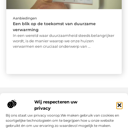
Aanbiedingen
Een blik op de toekomst van duurzame
verwarming
In een wereld waar duurzaamheid steeds belangrijker
wordt, is de manier waarop we onze huizen
verwarmen een cruciaal onderwerp van ...
Wij respecteren uw
Onze informatie
privacy
Bij ons staat uw privacy voorop.We maken gebruik van cookies en
Nederlandse Linkbuilding: hoe jij jouw website écht laat groeien
Geld verdienen op internet: zo maak jij er een succes van
soortgelijke technologieën om te begrijpen hoe u onze website
gebruikt én om uw ervaring zo waardevol mogelijk te maken.